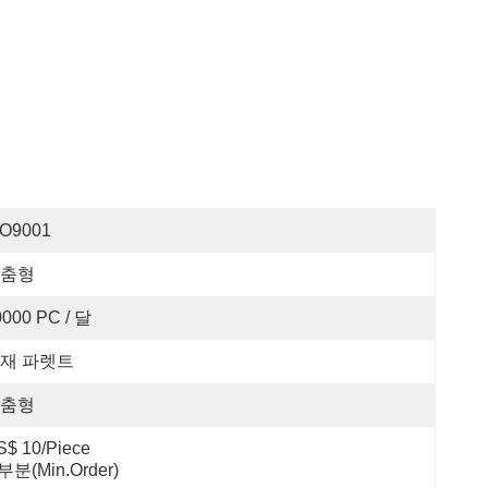
SO9001
춤형
0000 PC / 달
재 파렛트
춤형
iece                                         
1 부분(min.order)                                