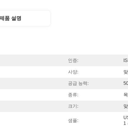
제품 설명
인증:
I
사양:
맞
공급 능력:
5
종류:
목
크기:
맞
US$ 10/P
샘플: