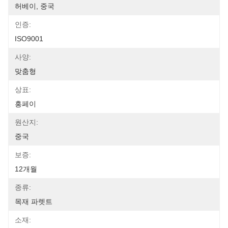
허베이, 중국
인증:
ISO9001
사양:
맞춤형
상표:
홍페이
원산지:
중국
보증:
12개월
종류:
목재 파렛트
소재: