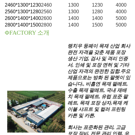
2
460*1300*1230
2460
1300
1230
4000
2560*1300*1280
2560
1300
1280
4000
2600*1400*1400
2600
1400
1400
5000
2800*1400*1500
2800
1400
1500
5000
ΦFACTORY 소개
랭치우 둥페이 목재 산업 회사
완전 자격을 갖춘 제품 포장
생산 기업, 검사 및 격리 인증
서, 인쇄 및 포장 면허 및 기타
산업 자격의 완전한 집합.주요
제품으로는 방화 된 팔렛이 있
습니다., 비흡연 목재 팔레트,
수출 목재 팔레트, 국내 재배
치 목재 팔레트, 유럽 표준 팔
레트, 목재 포장 상자,목재 케
이블 샤프트 및 컬러 프린팅
카튼 및 카튼.
회사는 표준화된 관리, 고급
포장 장비, 전문 관리 인력, 우