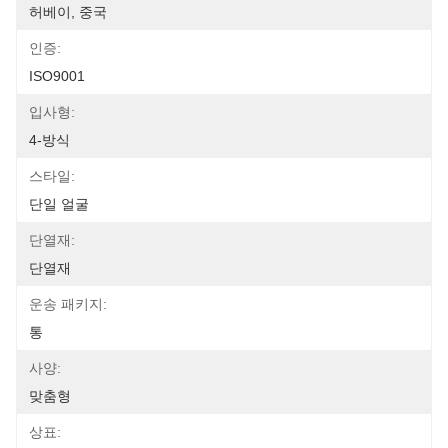
허베이, 중국
인증:
ISO9001
입사형:
4-방식
스타일:
단일 얼굴
단열재:
단열재
운송 패키지:
통
사양:
맞춤형
상표: