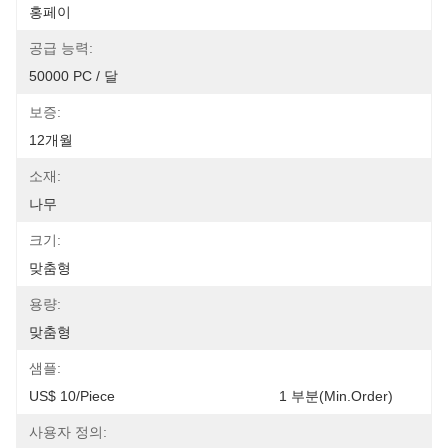
홍페이
공급 능력:
50000 PC / 달
보증:
12개월
소재:
나무
크기:
맞춤형
용량:
맞춤형
샘플:
US$ 10/Piece                              
사용자 정의: