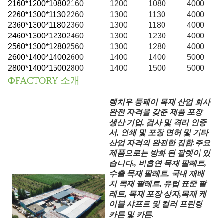
2160*1200*1080
2160
1200
1080
4000
2260*1300*1130
2260
1300
1130
4000
2360*1300*1180
2360
1300
1180
4000
2
460*1300*1230
2460
1300
1230
4000
2560*1300*1280
2560
1300
1280
4000
2600*1400*1400
2600
1400
1400
5000
2800*1400*1500
2800
1400
1500
5000
ΦFACTORY 소개
랭치우 둥페이 목재 산업 회사
완전 자격을 갖춘 제품 포장
생산 기업, 검사 및 격리 인증
서, 인쇄 및 포장 면허 및 기타
산업 자격의 완전한 집합.주요
제품으로는 방화 된 팔렛이 있
습니다., 비흡연 목재 팔레트,
수출 목재 팔레트, 국내 재배
치 목재 팔레트, 유럽 표준 팔
레트, 목재 포장 상자,목재 케
이블 샤프트 및 컬러 프린팅
카튼 및 카튼.